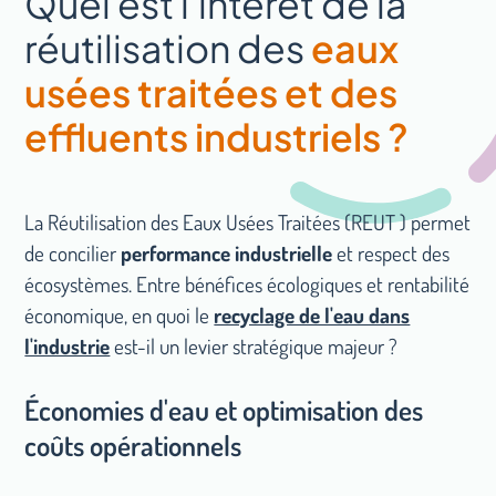
Quel est l'intérêt de la
secteur.
(identification des sites à hauts
réutilisation des
eaux
potentiels en fonction des volumes d'eau
Accompagnement & Conseil
substituables, coûts de l'eau, état des
usées traitées et des
lieux de la ressource localement) ;
effluents industriels ?
Mise en place de reporting ;
Synthèse réglementaire ;
Étude d'opportunités de réutilisation
Certification ISO 46001 AFNOR (audit
d'eau ;
hydrique, actions de mise en conformité,
obtention de la certification).
La Réutilisation des Eaux Usées Traitées (REUT ) permet
Étude de faisabilité d'un scénario ;
de concilier
performance industrielle
et respect des
Recherche de financements ;
écosystèmes. Entre bénéfices écologiques et rentabilité
économique, en quoi le
recyclage de l'eau dans
l'industrie
est-il un levier stratégique majeur ?
Économies d'eau et optimisation des
coûts opérationnels