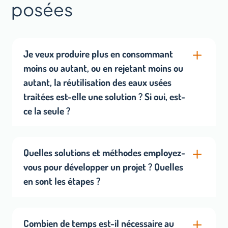
posées
Je veux produire plus en consommant
moins ou autant, ou en rejetant moins ou
autant, la réutilisation des eaux usées
traitées est-elle une solution ? Si oui, est-
ce la seule ?
La REUSE ou REUT est l’une des solutions possibles.
Avant de réutiliser, nous considérons les 3R, soit les 3
Quelles solutions et méthodes employez-
actions suivantes dans l’ordre :
vous pour développer un projet ? Quelles
en sont les étapes ?
Réduction de la consommation ou des
prélèvements
Notre cœur de métier est avant tout l’accompagnement
Recyclage de l’eau prélevée ou consommée
: nous proposons des solutions selon une méthodologie
Combien de temps est-il nécessaire au
Réutilisation de l’eau