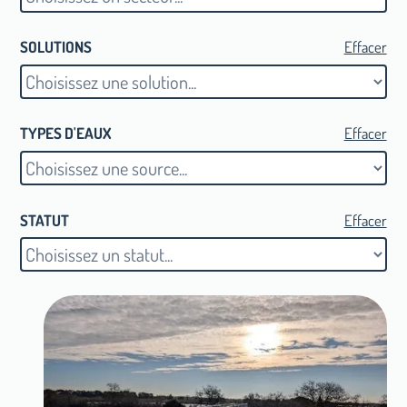
Industries
SOLUTIONS
Effacer
AGROLANDES GIP (2023)
Territoires & Collectivités
TYPES D'EAUX
Effacer
AGROLANDES GIP (2024)
STATUT
Effacer
Territoires & Collectivités
ASL ASCAPE (2022)
Voir le projet
Loisirs & Sports