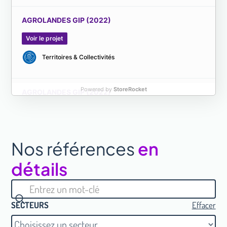
AGROLANDES GIP (2022)
Voir le projet
Territoires & Collectivités
Powered by
StoreRocket
AGROLANDES GIP (2022)
Industries
Nos références
en
AGROLANDES GIP (2022)
détails
Industries
AGROLANDES GIP (2022)
SECTEURS
Effacer
Voir le projet